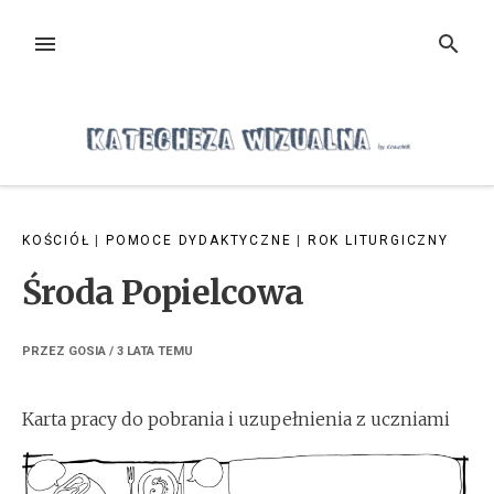
Przejdź
do
MENU
SZUKAJ
treści
KOŚCIÓŁ
|
POMOCE DYDAKTYCZNE
|
ROK LITURGICZNY
Środa Popielcowa
PRZEZ
GOSIA
/
3 LATA
TEMU
Karta pracy do pobrania i uzupełnienia z uczniami