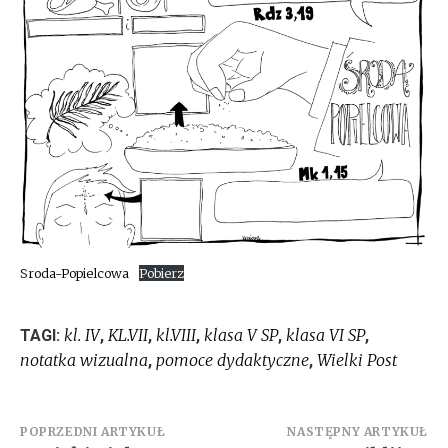
Sroda-Popielcowa
Pobierz
kl. IV
KL.VII
kl.VIII
klasa V SP
klasa VI SP
TAGI:
,
,
,
,
,
notatka wizualna
pomoce dydaktyczne
Wielki Post
,
,
Nawigacja
POPRZEDNI ARTYKUŁ
NASTĘPNY ARTYKUŁ