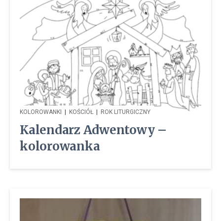
KOLOROWANKI
|
KOŚCIÓŁ
|
ROK LITURGICZNY
Kalendarz Adwentowy –
kolorowanka