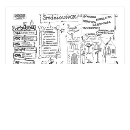
KOŚCIÓŁ
|
POMOCE DYDAKTYCZNE
Historia Kościoła –
Średniowiecze