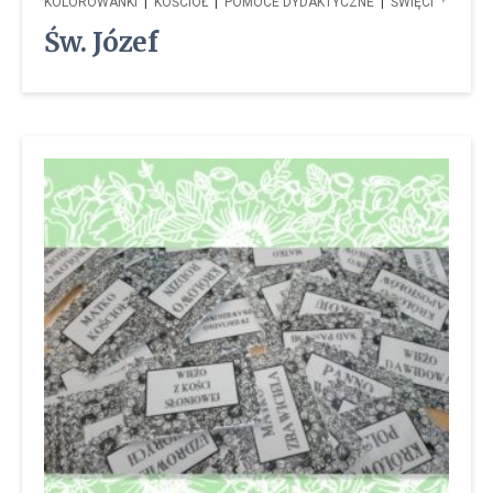
KOLOROWANKI
|
KOŚCIÓŁ
|
POMOCE DYDAKTYCZNE
|
ŚWIĘCI
Św. Józef