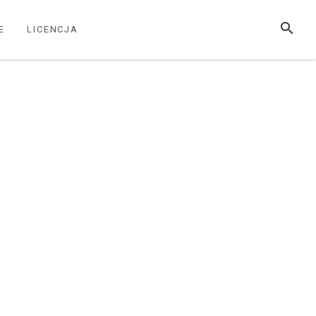
SZUKAJ
E
LICENCJA