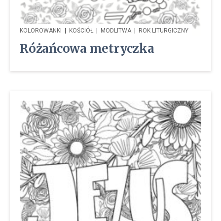
KOLOROWANKI
|
KOŚCIÓŁ
|
MODLITWA
|
ROK LITURGICZNY
Różańcowa metryczka