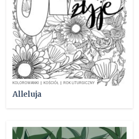
KOLOROWANKI
|
KOŚCIÓŁ
|
ROK LITURGICZNY
Alleluja