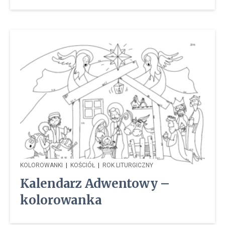
KOLOROWANKI
|
KOŚCIÓŁ
|
ROK LITURGICZNY
Kalendarz Adwentowy –
kolorowanka