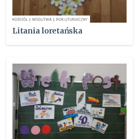
KOŚCIÓŁ
|
MODLITWA
|
ROK LITURGICZNY
Litania loretańska