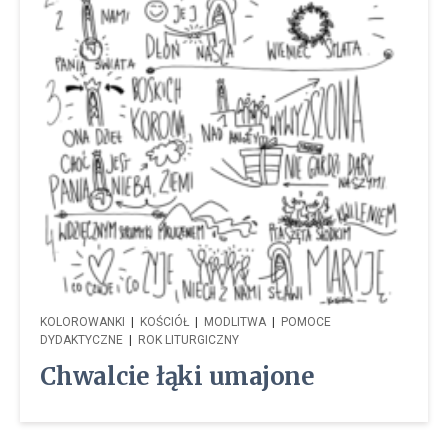
KOLOROWANKI
|
KOŚCIÓŁ
|
MODLITWA
|
POMOCE
DYDAKTYCZNE
|
ROK LITURGICZNY
Chwalcie łąki umajone