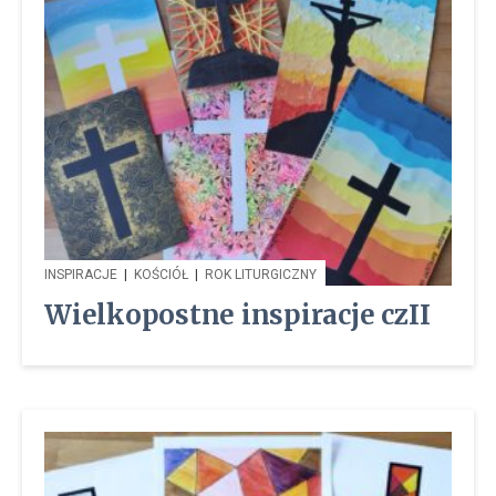
INSPIRACJE
|
KOŚCIÓŁ
|
ROK LITURGICZNY
Wielkopostne inspiracje czII