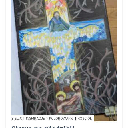
BIBLIA
|
INSPIRACJE
|
KOLOROWANKI
|
KOŚCIÓŁ