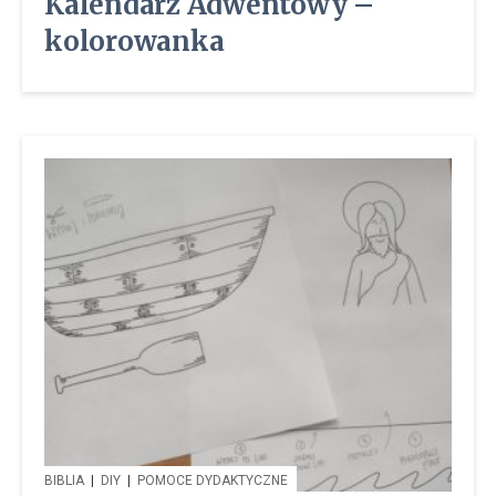
Kalendarz Adwentowy –
kolorowanka
BIBLIA
|
DIY
|
POMOCE DYDAKTYCZNE