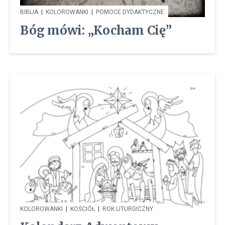
BIBLIA
|
KOLOROWANKI
|
POMOCE DYDAKTYCZNE
Bóg mówi: „Kocham Cię”
KOLOROWANKI
|
KOŚCIÓŁ
|
ROK LITURGICZNY