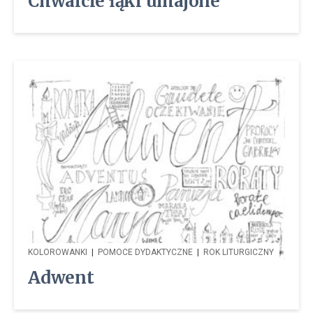
Chwalcie łąki umajone
KOLOROWANKI
|
POMOCE DYDAKTYCZNE
|
ROK LITURGICZNY
Adwent