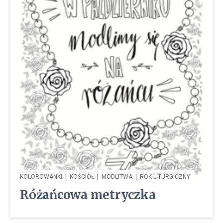
KOLOROWANKI
|
KOŚCIÓŁ
|
MODLITWA
|
ROK LITURGICZNY
Różańcowa metryczka