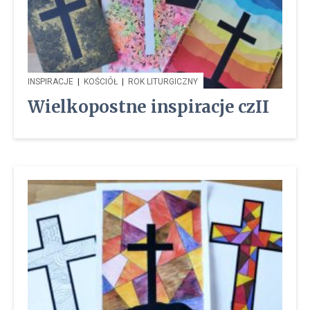
INSPIRACJE
|
KOŚCIÓŁ
|
ROK LITURGICZNY
Wielkopostne inspiracje czII