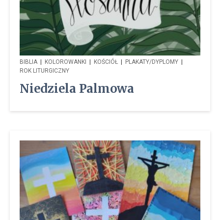
BIBLIA
|
KOLOROWANKI
|
KOŚCIÓŁ
|
PLAKATY/DYPLOMY
|
ROK LITURGICZNY
Niedziela Palmowa