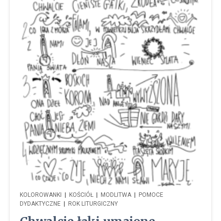
KOLOROWANKI
|
KOŚCIÓŁ
|
MODLITWA
|
POMOCE
DYDAKTYCZNE
|
ROK LITURGICZNY