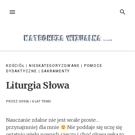
Przejdź
do
MENU
SZUKAJ
treści
KOŚCIÓŁ
|
NIESKATEGORYZOWANE
|
POMOCE
DYDAKTYCZNE
|
SAKRAMENTY
Liturgia Słowa
PRZEZ
GOSIA
/
6 LAT
TEMU
Nauczanie zdalne nie jest wcale proste…
przynajmniej dla mnie
Nie poddaje się uczę się
ostatnio wielu nowych rzeczy i choć głowa pęka to