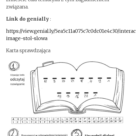
związana.
Link do genially
:
https://view.genial.ly/5ea5c11a075c7c0dc01e4c30/interac
image-stol-slowa
Karta sprawdzająca