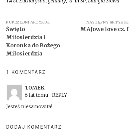
Eucharystia
genially
kl. III SP
Liturgia Słowa
TAGI:
,
,
,
Nawigacja
POPRZEDNI ARTYKUŁ
NASTĘPNY ARTYKUŁ
Święto
MAJowe love cz. I
wpisu
Miłosierdzia i
Koronka do Bożego
Miłosierdzia
1 KOMENTARZ
TOMEK
6 lat temu
⋅
REPLY
Jesteś niesamowita!
DODAJ KOMENTARZ