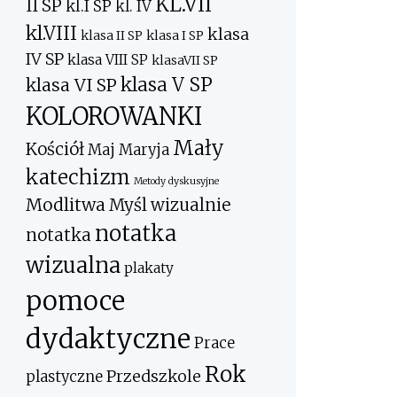
KL.VII
II SP
kl.I SP
kl. IV
kl.VIII
klasa
klasa II SP
klasa I SP
IV SP
klasa VIII SP
klasaVII SP
klasa V SP
klasa VI SP
KOLOROWANKI
Mały
Kościół
Maj
Maryja
katechizm
Metody dyskusyjne
Modlitwa
Myśl wizualnie
notatka
notatka
wizualna
plakaty
pomoce
dydaktyczne
Prace
Rok
Przedszkole
plastyczne