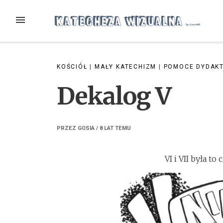
Przejdź
do
MENU
treści
KOŚCIÓŁ
|
MAŁY KATECHIZM
|
POMOCE DYDAK
Dekalog V
PRZEZ
GOSIA
/
8 LAT
TEMU
VI i VII była t