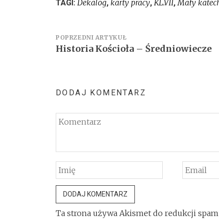
Dekalog
karty pracy
KL.VII
Mały katec
TAGI:
,
,
,
Nawigacja
POPRZEDNI ARTYKUŁ
Historia Kościoła – Średniowiecze
wpisu
DODAJ KOMENTARZ
Ta strona używa Akismet do redukcji spam